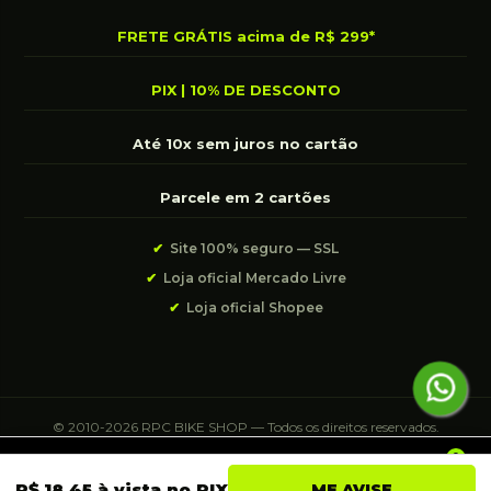
FRETE GRÁTIS acima de R$ 299*
PIX | 10% DE DESCONTO
Até 10x sem juros no cartão
Parcele em 2 cartões
✔
Site 100% seguro — SSL
✔
Loja oficial Mercado Livre
✔
Loja oficial Shopee
© 2010-2026 RPC BIKE SHOP — Todos os direitos reservados.
Roupas para Ciclismo Webstore LTDA · CNPJ 25.072.922/0001-35 ·
0
São José/SC
R$ 18,45 à vista no PIX
ME AVISE
Início
Conta
Menu
Lista de
Carrinho