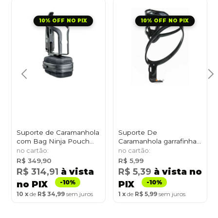
10% OFF NO PIX
10% OFF NO PIX
Suporte de Caramanhola
Suporte De
com Bag Ninja Pouch
Caramanhola garrafinha
Topeak Mountain-TNJ-
Bike Nylon preto
PPM
R$ 349,90
R$ 5,99
R$ 314,91
à vista
R$ 5,39
à vista no
no PIX
PIX
10
de
R$ 34,99
sem juros
1
de
R$ 5,99
sem juros