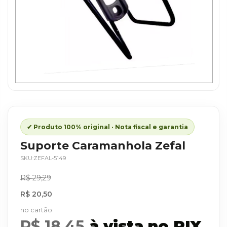
Saltar
para
o
início
✔ Produto 100% original · Nota fiscal e garantia
da
Suporte Caramanhola Zefal
Galeria
SKU
ZEFAL-5149
de
imagens
R$ 29,29
R$ 20,50
R$ 18,45
à vista no PIX