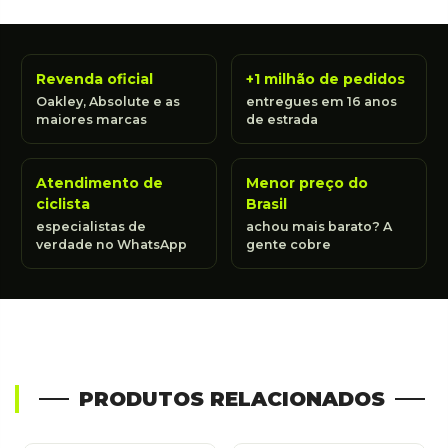
Revenda oficial
+1 milhão de pedidos
Oakley, Absolute e as
entregues em 16 anos
maiores marcas
de estrada
Atendimento de
Menor preço do
ciclista
Brasil
especialistas de
achou mais barato? A
verdade no WhatsApp
gente cobre
PRODUTOS RELACIONADOS