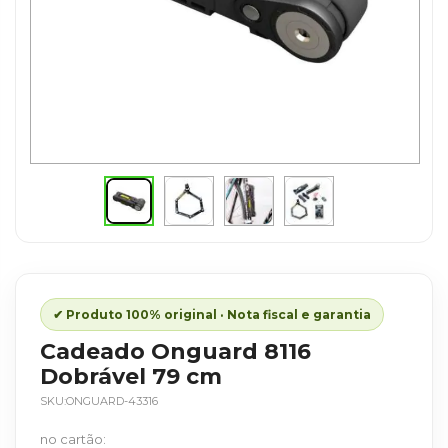
Saltar
para
o
início
✔ Produto 100% original · Nota fiscal e garantia
da
Cadeado Onguard 8116
Galeria
Dobrável 79 cm
de
SKU
ONGUARD-43316
imagens